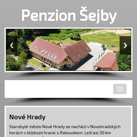
Penzion Šejby
Toggle
navigati
Nové Hrady
Starobylé město Nové Hrady se nachází v
Novohradských
horách
v blízkosti hranic s Rakouskem. Leží asi 30 km